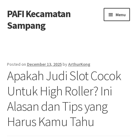
PAFI Kecamatan
Skip
Skip
Menu
to
to
Sampang
navigation
content
Home
Hubungi Kami
Posted on
December 13, 2025
by
ArthurKong
Apakah Judi Slot Cocok
Privacy Policy
Untuk High Roller? Ini
Tentang Kami
Alasan dan Tips yang
Harus Kamu Tahu