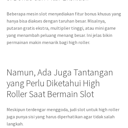
Beberapa mesin slot menyediakan fitur bonus khusus yang
hanya bisa diakses dengan taruhan besar. Misalnya,
putaran gratis ekstra, multiplier tinggi, atau mini game
yang menambah peluang menang besar. Ini jelas bikin
permainan makin menarik bagi high roller.
Namun, Ada Juga Tantangan
yang Perlu Diketahui High
Roller Saat Bermain Slot
Meskipun terdengar menggoda, judi slot untuk high roller
juga punya sisi yang harus diperhatikan agar tidak salah
langkah.