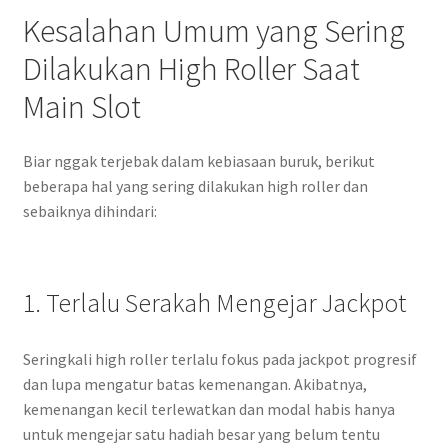
Kesalahan Umum yang Sering
Dilakukan High Roller Saat
Main Slot
Biar nggak terjebak dalam kebiasaan buruk, berikut
beberapa hal yang sering dilakukan high roller dan
sebaiknya dihindari:
1. Terlalu Serakah Mengejar Jackpot
Seringkali high roller terlalu fokus pada jackpot progresif
dan lupa mengatur batas kemenangan. Akibatnya,
kemenangan kecil terlewatkan dan modal habis hanya
untuk mengejar satu hadiah besar yang belum tentu