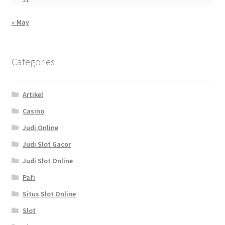
« May
Categories
Artikel
Casino
Judi Online
Judi Slot Gacor
Judi Slot Online
Pafi
Situs Slot Online
Slot