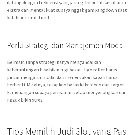
datang dengan frekuensi yang jarang. Ini butuh kesabaran
ekstra dan mental kuat supaya nggak gampang down saat
kalah berturut-turut.
Perlu Strategi dan Manajemen Modal
Bermain tanpa strategi hanya mengandalkan
keberuntungan bisa bikin rugi besar. High roller harus
pintar mengatur modal dan menentukan kapan harus
berhenti. Misalnya, tetapkan batas kekalahan dan target
kemenangan supaya permainan tetap menyenangkan dan
nggak bikin stres.
Tips Memilih Judi Slot yang Pas