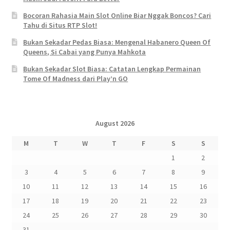
Bocoran Rahasia Main Slot Online Biar Nggak Boncos? Cari
Tahu di Situs RTP Slot!
Bukan Sekadar Pedas Biasa: Mengenal Habanero Queen Of
Queens, Si Cabai yang Punya Mahkota
Bukan Sekadar Slot Biasa: Catatan Lengkap Permainan
Tome Of Madness dari Play’n GO
August 2026
M
T
W
T
F
S
S
1
2
3
4
5
6
7
8
9
10
11
12
13
14
15
16
17
18
19
20
21
22
23
24
25
26
27
28
29
30
31