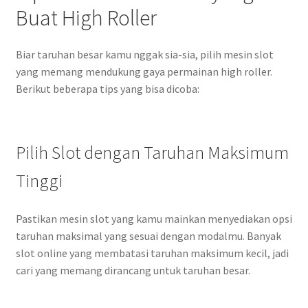
Buat High Roller
Biar taruhan besar kamu nggak sia-sia, pilih mesin slot
yang memang mendukung gaya permainan high roller.
Berikut beberapa tips yang bisa dicoba:
Pilih Slot dengan Taruhan Maksimum
Tinggi
Pastikan mesin slot yang kamu mainkan menyediakan opsi
taruhan maksimal yang sesuai dengan modalmu. Banyak
slot online yang membatasi taruhan maksimum kecil, jadi
cari yang memang dirancang untuk taruhan besar.