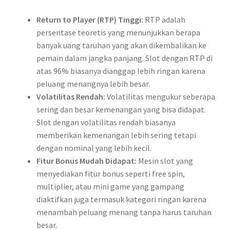
Return to Player (RTP) Tinggi:
RTP adalah
persentase teoretis yang menunjukkan berapa
banyak uang taruhan yang akan dikembalikan ke
pemain dalam jangka panjang. Slot dengan RTP di
atas 96% biasanya dianggap lebih ringan karena
peluang menangnya lebih besar.
Volatilitas Rendah:
Volatilitas mengukur seberapa
sering dan besar kemenangan yang bisa didapat.
Slot dengan volatilitas rendah biasanya
memberikan kemenangan lebih sering tetapi
dengan nominal yang lebih kecil.
Fitur Bonus Mudah Didapat:
Mesin slot yang
menyediakan fitur bonus seperti free spin,
multiplier, atau mini game yang gampang
diaktifkan juga termasuk kategori ringan karena
menambah peluang menang tanpa harus taruhan
besar.