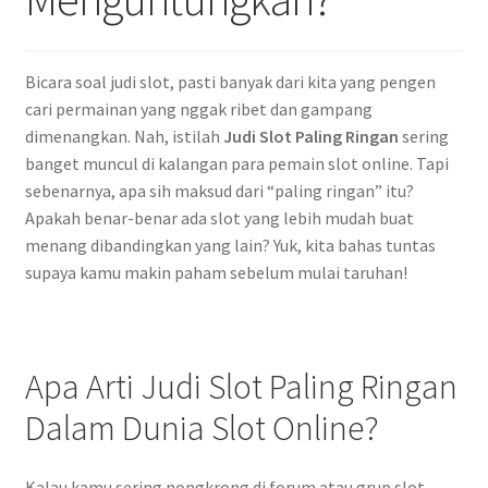
Bicara soal judi slot, pasti banyak dari kita yang pengen
cari permainan yang nggak ribet dan gampang
dimenangkan. Nah, istilah
Judi Slot Paling Ringan
sering
banget muncul di kalangan para pemain slot online. Tapi
sebenarnya, apa sih maksud dari “paling ringan” itu?
Apakah benar-benar ada slot yang lebih mudah buat
menang dibandingkan yang lain? Yuk, kita bahas tuntas
supaya kamu makin paham sebelum mulai taruhan!
Apa Arti Judi Slot Paling Ringan
Dalam Dunia Slot Online?
Kalau kamu sering nongkrong di forum atau grup slot,