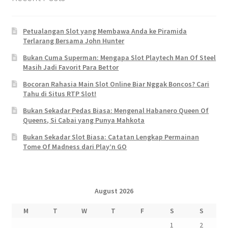
Petualangan Slot yang Membawa Anda ke Piramida
Terlarang Bersama John Hunter
Bukan Cuma Superman: Mengapa Slot Playtech Man Of Steel
Masih Jadi Favorit Para Bettor
Bocoran Rahasia Main Slot Online Biar Nggak Boncos? Cari
Tahu di Situs RTP Slot!
Bukan Sekadar Pedas Biasa: Mengenal Habanero Queen Of
Queens, Si Cabai yang Punya Mahkota
Bukan Sekadar Slot Biasa: Catatan Lengkap Permainan
Tome Of Madness dari Play’n GO
August 2026
M
T
W
T
F
S
S
1
2