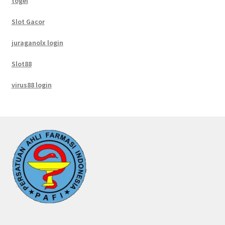
togel
Slot Gacor
juraganolx login
Slot88
virus88 login