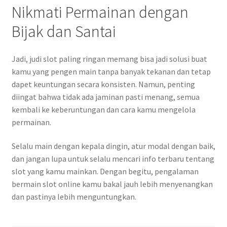
Nikmati Permainan dengan
Bijak dan Santai
Jadi, judi slot paling ringan memang bisa jadi solusi buat
kamu yang pengen main tanpa banyak tekanan dan tetap
dapet keuntungan secara konsisten. Namun, penting
diingat bahwa tidak ada jaminan pasti menang, semua
kembali ke keberuntungan dan cara kamu mengelola
permainan.
Selalu main dengan kepala dingin, atur modal dengan baik,
dan jangan lupa untuk selalu mencari info terbaru tentang
slot yang kamu mainkan. Dengan begitu, pengalaman
bermain slot online kamu bakal jauh lebih menyenangkan
dan pastinya lebih menguntungkan.