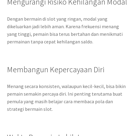
Mengurangi Risiko Kehilangan Modal
Dengan bermain di slot yang ringan, modal yang
dikeluarkan jadi lebih aman. Karena frekuensi menang
yang tinggi, pemain bisa terus bertahan dan menikmati
permainan tanpa cepat kehilangan saldo.
Membangun Kepercayaan Diri
Menang secara konsisten, walaupun kecil-kecil, bisa bikin
pemain semakin percaya diri. Ini penting terutama buat
pemula yang masih belajar cara membaca pola dan
strategi bermain slot.