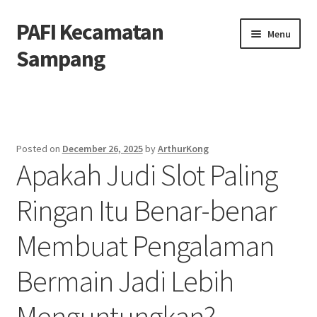
PAFI Kecamatan
Skip
Skip
Menu
to
to
Sampang
navigation
content
Home
Hubungi Kami
Posted on
December 26, 2025
by
ArthurKong
Apakah Judi Slot Paling
Privacy Policy
Ringan Itu Benar-benar
Tentang Kami
Membuat Pengalaman
Bermain Jadi Lebih
Menguntungkan?