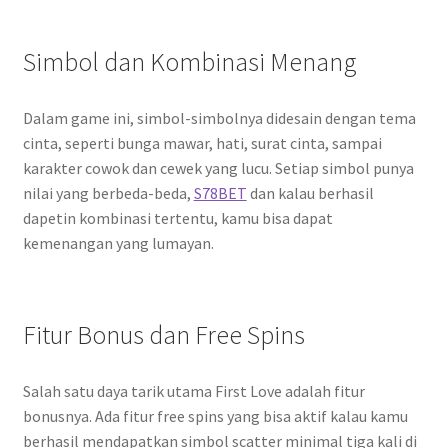
Simbol dan Kombinasi Menang
Dalam game ini, simbol-simbolnya didesain dengan tema
cinta, seperti bunga mawar, hati, surat cinta, sampai
karakter cowok dan cewek yang lucu. Setiap simbol punya
nilai yang berbeda-beda,
S78BET
dan kalau berhasil
dapetin kombinasi tertentu, kamu bisa dapat
kemenangan yang lumayan.
Fitur Bonus dan Free Spins
Salah satu daya tarik utama First Love adalah fitur
bonusnya. Ada fitur free spins yang bisa aktif kalau kamu
berhasil mendapatkan simbol scatter minimal tiga kali di