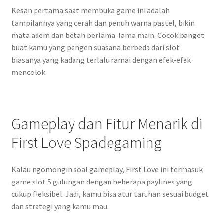
Kesan pertama saat membuka game ini adalah
tampilannya yang cerah dan penuh warna pastel, bikin
mata adem dan betah berlama-lama main. Cocok banget
buat kamu yang pengen suasana berbeda dari slot
biasanya yang kadang terlalu ramai dengan efek-efek
mencolok.
Gameplay dan Fitur Menarik di
First Love Spadegaming
Kalau ngomongin soal gameplay, First Love ini termasuk
game slot 5 gulungan dengan beberapa paylines yang
cukup fleksibel. Jadi, kamu bisa atur taruhan sesuai budget
dan strategi yang kamu mau.