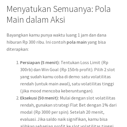
Menyatukan Semuanya: Pola
Main dalam Aksi
Bayangkan kamu punya waktu luang 1 jam dan dana
hiburan Rp 300 ribu. Ini contoh
pola main
yang bisa
diterapkan:
Persiapan (5 menit):
Tentukan Loss Limit (Rp
300rb) dan Win Goal (Rp 150rb profit). Pilih 2 slot
yang sudah kamu coba di demo: satu volatilitas
rendah (untuk main awal), satu volatilitas tinggi
(jika mood mencoba keberuntungan).
Eksekusi (50 menit):
Mulai dengan slot volatilitas
rendah, gunakan strategi Flat Bet dengan 1% dari
modal (Rp 3000 per spin). Setelah 20 menit,
evaluasi. Jika saldo naik signifikan, kamu bisa
alihkan sebagian profit ke slot volatilitas tinggi