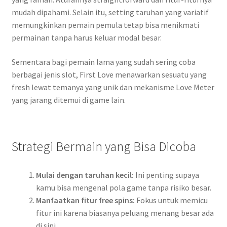
mudah dipahami. Selain itu, setting taruhan yang variatif
memungkinkan pemain pemula tetap bisa menikmati
permainan tanpa harus keluar modal besar.
Sementara bagi pemain lama yang sudah sering coba
berbagai jenis slot, First Love menawarkan sesuatu yang
fresh lewat temanya yang unik dan mekanisme Love Meter
yang jarang ditemui di game lain.
Strategi Bermain yang Bisa Dicoba
Mulai dengan taruhan kecil:
Ini penting supaya
kamu bisa mengenal pola game tanpa risiko besar.
Manfaatkan fitur free spins:
Fokus untuk memicu
fitur ini karena biasanya peluang menang besar ada
di sini.