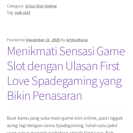
Category:
Situs Slot Online
Tag:
judi slot
Posted on
December 21, 2025
by
ArthurKong
Menikmati Sensasi Game
Slot dengan Ulasan First
Love Spadegaming yang
Bikin Penasaran
Buat kamu yang suka main game slot online, pasti nggak
asing lagi dengan nama Spadegaming. Salah satu judul
yang cukup menarik perhatian adalah First Love. Nah,