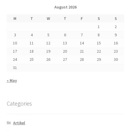
August 2026
M
T
W
T
F
S
S
1
2
3
4
5
6
7
8
9
10
11
12
13
14
15
16
17
18
19
20
21
22
23
24
25
26
27
28
29
30
31
« May
Categories
Artikel