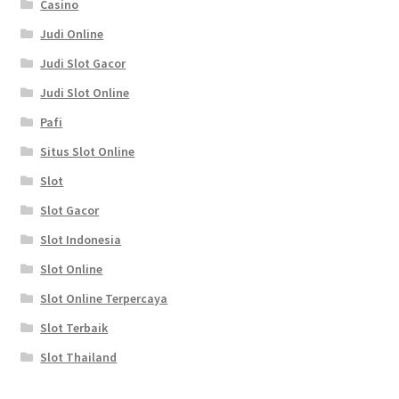
Casino
Judi Online
Judi Slot Gacor
Judi Slot Online
Pafi
Situs Slot Online
Slot
Slot Gacor
Slot Indonesia
Slot Online
Slot Online Terpercaya
Slot Terbaik
Slot Thailand