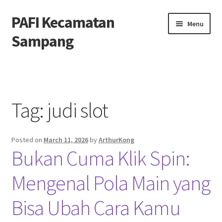
PAFI Kecamatan
Skip
Skip
Menu
to
to
Sampang
navigation
content
Home
Hubungi Kami
Tag:
judi slot
Privacy Policy
Posted on
March 11, 2026
by
ArthurKong
Tentang Kami
Bukan Cuma Klik Spin:
Mengenal Pola Main yang
Bisa Ubah Cara Kamu