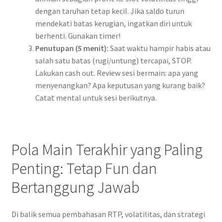
dengan taruhan tetap kecil. Jika saldo turun
mendekati batas kerugian, ingatkan diri untuk
berhenti. Gunakan timer!
Penutupan (5 menit):
Saat waktu hampir habis atau
salah satu batas (rugi/untung) tercapai, STOP.
Lakukan cash out. Review sesi bermain: apa yang
menyenangkan? Apa keputusan yang kurang baik?
Catat mental untuk sesi berikutnya.
Pola Main Terakhir yang Paling
Penting: Tetap Fun dan
Bertanggung Jawab
Di balik semua pembahasan RTP, volatilitas, dan strategi