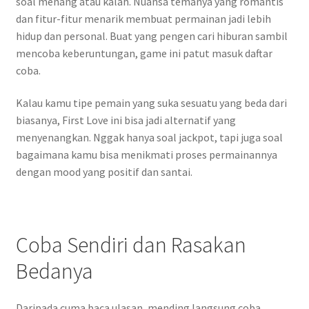
soal menang atau kalah. Nuansa temanya yang romantis
dan fitur-fitur menarik membuat permainan jadi lebih
hidup dan personal. Buat yang pengen cari hiburan sambil
mencoba keberuntungan, game ini patut masuk daftar
coba.
Kalau kamu tipe pemain yang suka sesuatu yang beda dari
biasanya, First Love ini bisa jadi alternatif yang
menyenangkan. Nggak hanya soal jackpot, tapi juga soal
bagaimana kamu bisa menikmati proses permainannya
dengan mood yang positif dan santai.
Coba Sendiri dan Rasakan
Bedanya
Daripada cuma baca ulasan, mending langsung coba