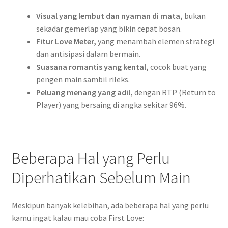
Visual yang lembut dan nyaman di mata,
bukan
sekadar gemerlap yang bikin cepat bosan.
Fitur Love Meter,
yang menambah elemen strategi
dan antisipasi dalam bermain.
Suasana romantis yang kental,
cocok buat yang
pengen main sambil rileks.
Peluang menang yang adil,
dengan RTP (Return to
Player) yang bersaing di angka sekitar 96%.
Beberapa Hal yang Perlu
Diperhatikan Sebelum Main
Meskipun banyak kelebihan, ada beberapa hal yang perlu
kamu ingat kalau mau coba First Love: