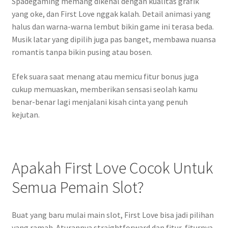
Spadegaming memang dikenal dengan kualitas grafik
yang oke, dan First Love nggak kalah. Detail animasi yang
halus dan warna-warna lembut bikin game ini terasa beda.
Musik latar yang dipilih juga pas banget, membawa nuansa
romantis tanpa bikin pusing atau bosen.
Efek suara saat menang atau memicu fitur bonus juga
cukup memuaskan, memberikan sensasi seolah kamu
benar-benar lagi menjalani kisah cinta yang penuh
kejutan.
Apakah First Love Cocok Untuk
Semua Pemain Slot?
Buat yang baru mulai main slot, First Love bisa jadi pilihan
yang ramah. Aturannya straightforward dan fitur-fiturnya