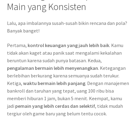
Main yang Konsisten
Lalu, apa imbalannya susah-susah bikin rencana dan pola?
Banyak banget!
Pertama,
kontrol keuangan yang jauh lebih baik
. Kamu
tidak akan kaget atau panik saat mengalami kekalahan
beruntun karena sudah punya batasan. Kedua,
pengalaman bermain lebih menyenangkan
. Ketegangan
berlebihan berkurang karena semuanya sudah terukur.
Ketiga,
waktu bermain lebih panjang
. Dengan manajemen
bankroll dan taruhan yang tepat, uang 100 ribu bisa
memberi hiburan 1 jam, bukan 5 menit. Keempat, kamu
jadi
pemain yang lebih cerdas dan selektif
, tidak mudah
tergiur oleh game baru yang belum tentu cocok.